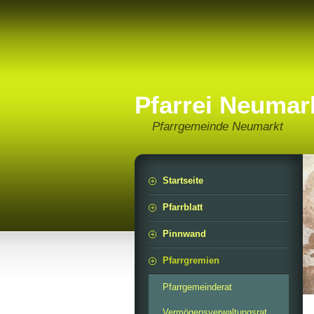
Pfarrei Neumar
Pfarrgemeinde Neumarkt
Startseite
Pfarrblatt
Pinnwand
Pfarrgremien
Pfarrgemeinderat
Vermögensverwaltungsrat