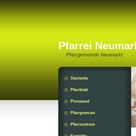
Pfarrei Neumar
Pfarrgemeinde Neumarkt
Startseite
Pfarrblatt
Pinnwand
Pfarrgremien
Pfarrzentrum
Kontakte